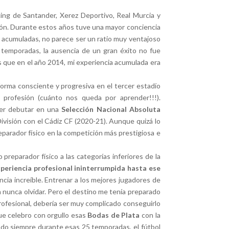
cing de Santander, Xerez Deportivo, Real Murcia y
ión. Durante estos años tuve una mayor conciencia
10 acumuladas, no parece ser un ratio muy ventajoso
temporadas, la ausencia de un gran éxito no fue
es que en el año 2014, mi experiencia acumulada era
orma consciente y progresiva en el tercer estadío
profesión (cuánto nos queda por aprender!!!).
ser debutar en una
Selección Nacional Absoluta
División con el Cádiz CF (2020-21). Aunque quizá lo
eparador físico en la competición más prestigiosa e
parador físico a las categorías inferiores de la
xperiencia profesional ininterrumpida hasta ese
ncia increíble. Entrenar a los mejores jugadores de
 nunca olvidar. Pero el destino me tenía preparado
 profesional, debería ser muy complicado conseguirlo
que celebro con orgullo esas
Bodas de Plata
con la
do siempre durante esas 25 temporadas, el fútbol