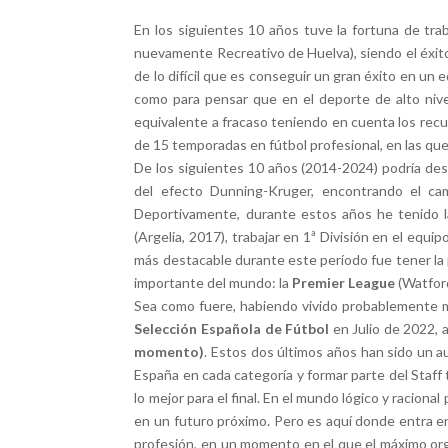
En los siguientes 10 años tuve la fortuna de tra
nuevamente Recreativo de Huelva), siendo el éxit
de lo difícil que es conseguir un gran éxito en un
como para pensar que en el deporte de alto niv
equivalente a fracaso teniendo en cuenta los recur
de 15 temporadas en fútbol profesional, en las que
De los siguientes 10 años (2014-2024) podría des
del efecto Dunning-Kruger, encontrando el ca
Deportivamente, durante estos años he tenido l
(Argelia, 2017), trabajar en 1ª División en el equ
más destacable durante este período fue tener la p
importante del mundo: la
Premier League
(Watford
Sea como fuere, habiendo vivido probablemente m
Selección Española de Fútbol
en Julio de 2022, 
momento)
. Estos dos últimos años han sido un au
España en cada categoría y formar parte del Staff
lo mejor para el final. En el mundo lógico y racion
en un futuro próximo. Pero es aquí donde entra en
profesión, en un momento en el que el máximo or