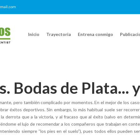
mail.com
Inicio
Trayectoria
Entrena conmigo
Publicaci
. Bodas de Plata... 
ionante, pero también complicado por momentos. En el mejor de los casos
rar éxitos deportivos. Sin embargo, lo más habitual suele ser recorrer
 derrota que a la victoria, y al fracaso que al éxito (salvo en determ
itiéndome el lujo de recomendar a los compañeros que trabajan en conte
eniendo siempre “los pies en el suelo”), pues todos ellos pueden se