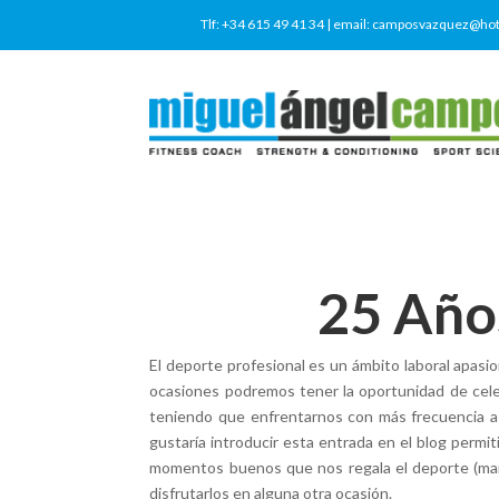
Tlf: +34 615 49 41 34
| email:
camposvazquez@hot
25 Años
El deporte profesional es un ámbito laboral apas
ocasiones podremos tener la oportunidad de celeb
teniendo que enfrentarnos con más frecuencia a la
gustaría introducir esta entrada en el blog perm
momentos buenos que nos regala el deporte (mant
disfrutarlos en alguna otra ocasión.