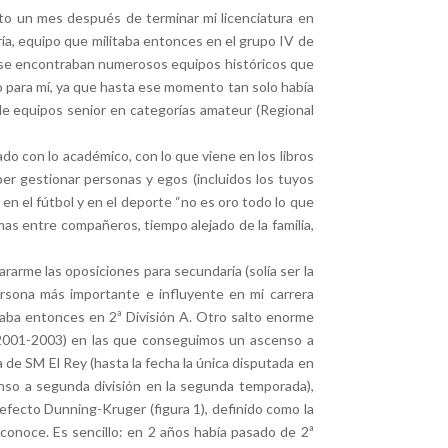
to un mes después de terminar mi licenciatura en
ería, equipo que militaba entonces en el grupo IV de
FP), se encontraban numerosos equipos históricos que
o para mí, ya que hasta ese momento tan solo había
 de equipos senior en categorías amateur (Regional
do con lo académico, con lo que viene en los libros
er gestionar personas y egos (incluidos los tuyos
n el fútbol y en el deporte “no es oro todo lo que
emas entre compañeros, tiempo alejado de la familia,
rarme las oposiciones para secundaria (solía ser la
persona más importante e influyente en mi carrera
itaba entonces en 2ª División A. Otro salto enorme
s (2001-2003) en las que conseguimos un ascenso a
a de SM El Rey (hasta la fecha la única disputada en
censo a segunda división en la segunda temporada),
efecto Dunning-Kruger (figura 1), definido como la
conoce. Es sencillo: en 2 años había pasado de 2ª