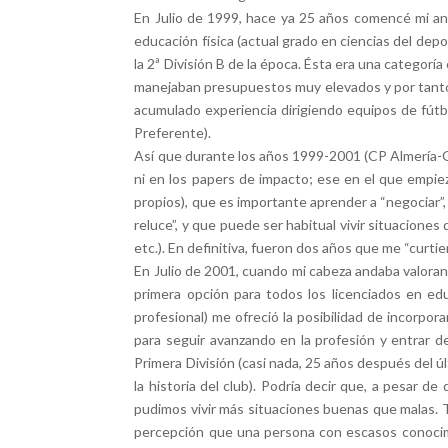
En Julio de 1999, hace ya 25 años comencé mi an
educación física (actual grado en ciencias del depo
la 2ª División B de la época. Ésta era una categorí
manejaban presupuestos muy elevados y por tanto p
acumulado experiencia dirigiendo equipos de fútbo
Preferente).
Así que durante los años 1999-2001 (CP Almería-Gra
ni en los papers de impacto; ese en el que empie
propios), que es importante aprender a “negociar”
reluce”, y que puede ser habitual vivir situaciones
etc.). En definitiva, fueron dos años que me “curti
En Julio de 2001, cuando mi cabeza andaba valorand
primera opción para todos los licenciados en edu
profesional) me ofreció la posibilidad de incorpo
para seguir avanzando en la profesión y entrar d
Primera División (casi nada, 25 años después del úl
la historia del club). Podría decir que, a pesar 
pudimos vivir más situaciones buenas que malas. T
percepción que una persona con escasos conocimie