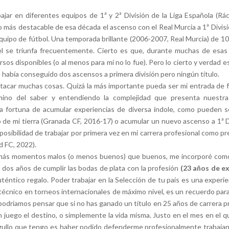
bajar en diferentes equipos de 1ª y 2ª División de la Liga Española (Rá
o más destacable de esa década el ascenso con el Real Murcia a 1ª Divis
 equipo de fútbol. Una temporada brillante (2006-2007, Real Murcia) de 
el se triunfa frecuentemente. Cierto es que, durante muchas de esas 
sos disponibles (o al menos para mí no lo fue). Pero lo cierto y verdad 
 había conseguido dos ascensos a primera división pero ningún título.
tacar muchas cosas. Quizá la más importante pueda ser mi entrada de f
mino del saber y entendiendo la complejidad que presenta nuestra 
a fortuna de acumular experiencias de diversa índole, como pueden 
ipo de mi tierra (Granada CF, 2016-17) o acumular un nuevo ascenso a 1ª 
osibilidad de trabajar por primera vez en mi carrera profesional como pr
 FC, 2022).
ás momentos malos (o menos buenos) que buenos, me incorporé como pre
a dos años de cumplir las bodas de plata con la profesión
(23 años de e
téntico regalo. Poder trabajar en la Selección de tu país es una experie
 técnico en torneos internacionales de máximo nivel, es un recuerdo para
al podríamos pensar que si no has ganado un título en 25 años de carrera
 juego el destino, o simplemente la vida misma. Justo en el mes en el 
gullo que tengo es haber podido defenderme profesionalmente trabajan