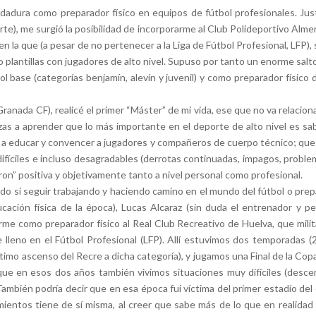
dadura como preparador físico en equipos de fútbol profesionales. Jus
rte), me surgió la posibilidad de incorporarme al Club Polideportivo Alm
a en la que (a pesar de no pertenecer a la Liga de Fútbol Profesional, L
lantillas con jugadores de alto nivel. Supuso por tanto un enorme salt
l base (categorías benjamín, alevín y juvenil) y como preparador físico
nada CF), realicé el primer “Máster” de mi vida, ese que no va relaciona
zas a aprender que lo más importante en el deporte de alto nivel es sab
, a educar y convencer a jugadores y compañeros de cuerpo técnico; que e
 difíciles e incluso desagradables (derrotas continuadas, impagos, probl
eron” positiva y objetivamente tanto a nivel personal como profesional.
o si seguir trabajando y haciendo camino en el mundo del fútbol o prepa
cación física de la época), Lucas Alcaraz (sin duda el entrenador y 
rarme como preparador físico al Real Club Recreativo de Huelva, que mil
e lleno en el Fútbol Profesional (LFP). Allí estuvimos dos temporada
timo ascenso del Recre a dicha categoría), y jugamos una Final de la Cop
de que en esos dos años también vivimos situaciones muy difíciles (des
ambién podría decir que en esa época fui víctima del primer estadío del 
ntos tiene de sí misma, al creer que sabe más de lo que en realidad 